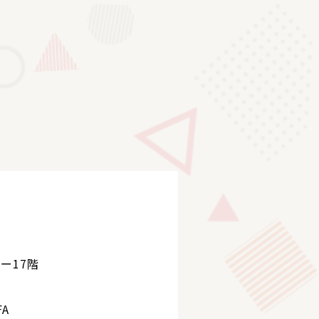
ー17階
A