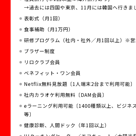
→過去には四国や東京、11月には韓国へ行きま
表彰式（月1回）
食事補助（月1万円）
研修プログラム（社内・社外／月1回以上）※営
ブラザー制度
リロクラブ会員
ベネフィット・ワン会員
Netflix無料見放題〔1人端末2台まで利用可能〕
社内カラオケ利用無料〔DAM会員〕
eラーニング利用可能〔1400種類以上、ビジネ
等〕
健康診断、人間ドック（年1回以上）
IHクッキングヒーター／エコキュート／太陽光